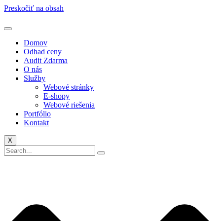
Preskočiť na obsah
Domov
Odhad ceny
Audit Zdarma
O nás
Služby
Webové stránky
E-shopy
Webové riešenia
Portfólio
Kontakt
X