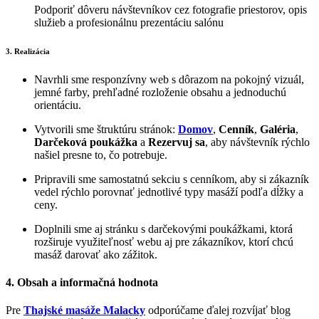
Podporiť dôveru návštevníkov cez fotografie priestorov, opis
služieb a profesionálnu prezentáciu salónu
3. Realizácia
Navrhli sme responzívny web s dôrazom na pokojný vizuál,
jemné farby, prehľadné rozloženie obsahu a jednoduchú
orientáciu.
Vytvorili sme štruktúru stránok:
Domov
,
Cenník
,
Galéria
,
Darčeková poukážka
a
Rezervuj sa
, aby návštevník rýchlo
našiel presne to, čo potrebuje.
Pripravili sme samostatnú sekciu s cenníkom, aby si zákazník
vedel rýchlo porovnať jednotlivé typy masáží podľa dĺžky a
ceny.
Doplnili sme aj stránku s darčekovými poukážkami, ktorá
rozširuje využiteľnosť webu aj pre zákazníkov, ktorí chcú
masáž darovať ako zážitok.
4. Obsah a informačná hodnota
Pre
Thajské masáže Malacky
odporúčame ďalej rozvíjať blog