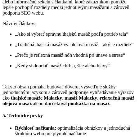
alebo informačnú sekciu s článkami, ktoré zákazníkom pomôžu
lepšie pochopiť rozdiely medzi jednotlivými masážami a zároveň
podporia SEO webu.
Návrhy článkov:
„Ako si vybrať správnu thajskú masáž podľa potrieb tela“
„Tradičná thajská masáž vs. olejová masáž – aký je rozdiel?“
„Prečo je reflexná masáž nôh vhodná pri únave a strese“
„Kedy si dopriať masáž chrbta, šije alebo hlavy“
Takýto obsah pomáha budovať dôveru, vysvetľuje služby
jednoduchým jazykom a zároveň podporuje vyhľadávanie výrazov
ako
thajské masáže Malacky
,
masáž Malacky
,
relaxačná masáž
,
olejová masáž
alebo
darčeková poukážka na masáž
.
5. Technické prvky
Rýchlosť načítania:
optimalizácia obrázkov a jednoduchá
štruktúra webu pre plynulé načítanie.