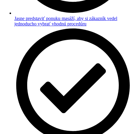
Jasne predstaviť ponuku masáží, aby si zákazník vedel
jednoducho vybrať vhodnú procedúru