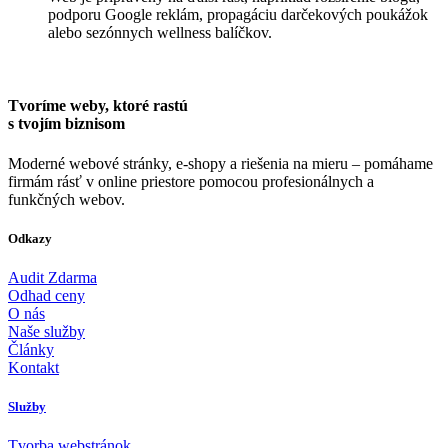
podporu Google reklám, propagáciu darčekových poukážok
alebo sezónnych wellness balíčkov.
Tvoríme weby, ktoré rastú
s tvojím biznisom
Moderné webové stránky, e-shopy a riešenia na mieru – pomáhame
firmám rásť v online priestore pomocou profesionálnych a
funkčných webov.
Odkazy
Audit Zdarma
Odhad ceny
O nás
Naše služby
Články
Kontakt
Služby
Tvorba webstránok