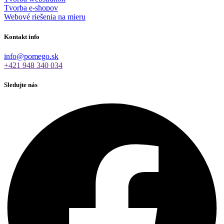
Tvorba e-shopov
Webové riešenia na mieru
Kontakt info
info@pomego.sk
+421 948 340 034
Sledujte nás