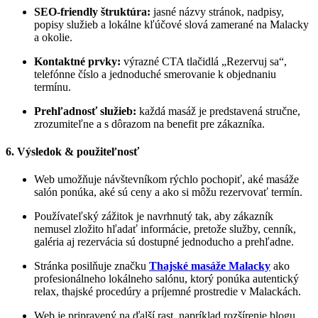
SEO-friendly štruktúra:
jasné názvy stránok, nadpisy,
popisy služieb a lokálne kľúčové slová zamerané na Malacky
a okolie.
Kontaktné prvky:
výrazné CTA tlačidlá „Rezervuj sa“,
telefónne číslo a jednoduché smerovanie k objednaniu
termínu.
Prehľadnosť služieb:
každá masáž je predstavená stručne,
zrozumiteľne a s dôrazom na benefit pre zákazníka.
6. Výsledok & použiteľnosť
Web umožňuje návštevníkom rýchlo pochopiť, aké masáže
salón ponúka, aké sú ceny a ako si môžu rezervovať termín.
Používateľský zážitok je navrhnutý tak, aby zákazník
nemusel zložito hľadať informácie, pretože služby, cenník,
galéria aj rezervácia sú dostupné jednoducho a prehľadne.
Stránka posilňuje značku
Thajské masáže Malacky
ako
profesionálneho lokálneho salónu, ktorý ponúka autentický
relax, thajské procedúry a príjemné prostredie v Malackách.
Web je pripravený na ďalší rast, napríklad rozšírenie blogu,