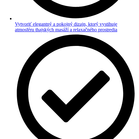
Vytvoriť elegantný a pokojný dizajn, ktorý vystihuje
atmosféru thajských masáží a relaxačného prostredia