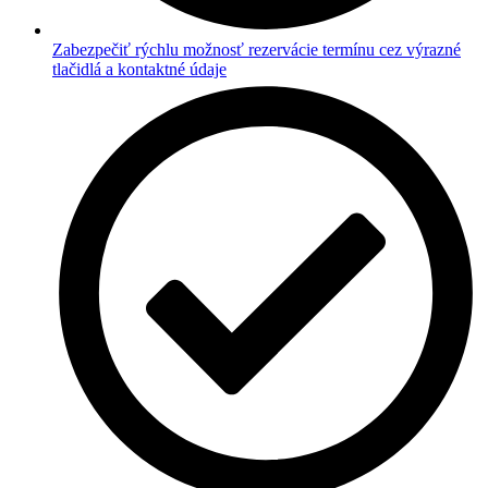
Zabezpečiť rýchlu možnosť rezervácie termínu cez výrazné
tlačidlá a kontaktné údaje